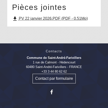
Pièces jointes
file_download
PV 22 janvier 2026.PDF (PDF - 0.51Mo)
Contacts
Commune de Saint-André-Farivillers
1 rue de Calmont - Hédencourt
60480 Saint-André-Farivillers - FRANCE
+33 3 44 80 62 62
Contact par formulaire