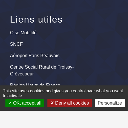
Liens utiles
Oise Mobilité
SNCF
Aéroport Paris Beauvais
Centre Social Rural de Froissy-
Crèvecoeur
Région Hauts-de-France
This site uses cookies and gives you control over what you want
to activate
Mentions légales
-
Politique de confidentialité
-
OK, accept all
Deny all cookies
Personalize
Accessibilité
-
Plan du site
-
Gestion des cookies