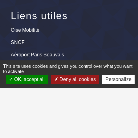
Liens utiles
Oise Mobilité
SNCF
Aéroport Paris Beauvais
This site uses cookies and gives you control over what you want
Centre Social Rural de Froissy-
to activate
Crèvecoeur
OK, accept all
Deny all cookies
Personalize
Région Hauts-de-France
Mentions légales
-
Politique de confidentialité
-
Accessibilité
-
Plan du site
-
Gestion des cookies
Site créé en partenariat avec Réseau des Communes