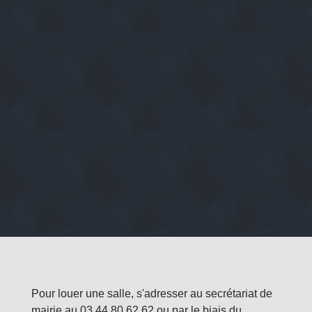
Pour louer une salle, s'adresser au secrétariat de
mairie au 03.44.80.62.62 ou par le biais du