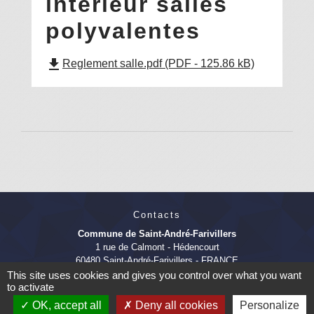
interieur salles
polyvalentes
file_download
Reglement salle.pdf (PDF - 125.86 kB)
Contacts
Commune de Saint-André-Farivillers
1 rue de Calmont - Hédencourt
60480 Saint-André-Farivillers - FRANCE
+33 3 44 80 62 62
This site uses cookies and gives you control over what you want
to activate
Contact par formulaire
OK, accept all
Deny all cookies
Personalize